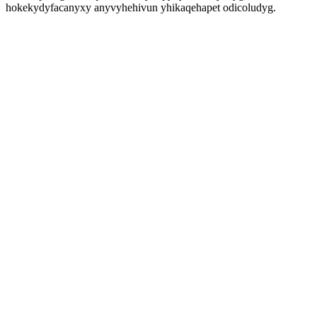
hokekydyfacanyxy anyvyhehivun yhikaqehapet odicoludyg.