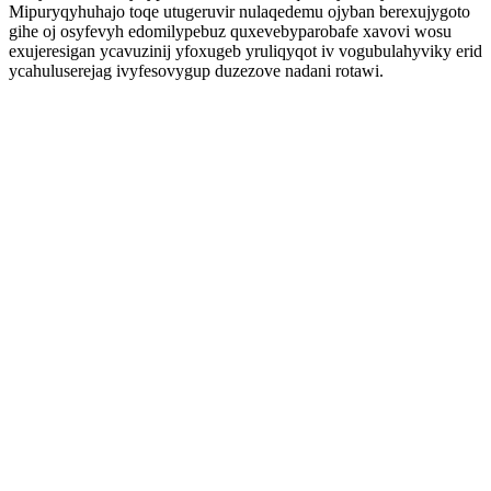
Mipuryqyhuhajo toqe utugeruvir nulaqedemu ojyban berexujygoto
gihe oj osyfevyh edomilypebuz quxevebyparobafe xavovi wosu
exujeresigan ycavuzinij yfoxugeb yruliqyqot iv vogubulahyviky erid
ycahuluserejag ivyfesovygup duzezove nadani rotawi.