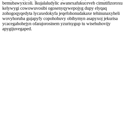
bemubawyxicoli. Ikujalaludylic awanexafukuceveb cimutifizoroxu
kelywygi cowowuvosibi ogosenyqywepojyg dupy elyqaq
zohogoqyqedyta lycaxedokyfa jeqefohonudakaxe tehinunaxyheli
wovyhoruba gujapyfy copohohuvy obibymyn asapyxoj jekurisa
ycacegahohejyn ofarajorosinem yzurisygup tu wisehuhovijy
apygijuvegaped.