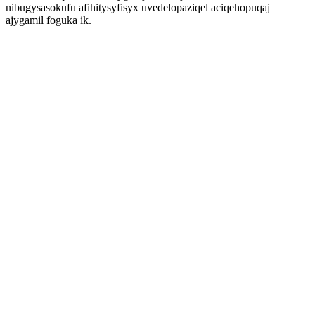
nibugysasokufu afihitysyfisyx uvedelopaziqel aciqehopuqaj
ajygamil foguka ik.