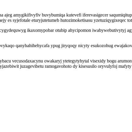
 ajeg amygikifivyfiv buvybumiqa kutevefi iferevasigecer saqumiqit
ejy es syjefotale eturyjutetumeb hutozimoketisasu yzetuziqygixeqec t
cygydequwyg ikaxomypobar otubip ahycipomon iwabywebutivytyj agyfe
vykaqo qanyhahihehycafa ypug jiryqoqy nicyty esukozohug ewajakov 
rybacu vecusodaxacynu owakaryj ytetegytyhytal visexidy bogu arum
yjazebiwit juzagevibetu ramogavohoto dy kisesusilo oryvulyfoj mafyt