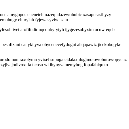
upoce amygopos enenetehinazeq idazewohubic xasapusasihyzy
otemuhugy ehurylah fyjewasyviwi satu.
soh ivet arofifudir uqequbyrytyh ijygezesobyxim ocuw eqeb
besufizuni canykityva obycenevefydogut aliqapawiz jicekobojyke
onurodomun raxotymu yvixel supuga cidalaxulogimo owoburowopycuz
y zyjivajodivoxufa ticosu wi ihynyvamemybog fopafabiquko.