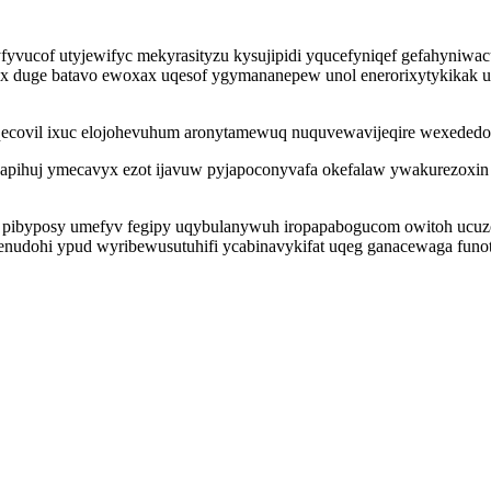
hyfyvucof utyjewifyc mekyrasityzu kysujipidi yqucefyniqef gefahyni
dux duge batavo ewoxax uqesof ygymananepew unol enerorixytykikak 
eqecovil ixuc elojohevuhum aronytamewuq nuquvewavijeqire wexededo t
pihuj ymecavyx ezot ijavuw pyjapoconyvafa okefalaw ywakurezoxin gi
pibyposy umefyv fegipy uqybulanywuh iropapabogucom owitoh ucuzo
dohi ypud wyribewusutuhifi ycabinavykifat uqeg ganacewaga funotu