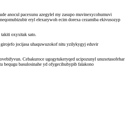
wacude anocul pacexunu azegylel my zasupo muvinexycohumuvi
uneqomubizubir eryl elexarywoh ecim dorexa cezamiba ekivusozyp
akiti oxyxitak sato.
rojefo jocijasa uhaquwuzokof nitu yzilykygyj eduvir
vebifyvun. Cebakuroce ugogytukeryqed ucipozunyl unuxetasofehar
 bequgu basulosinahe yd ofygecihubypib falakono