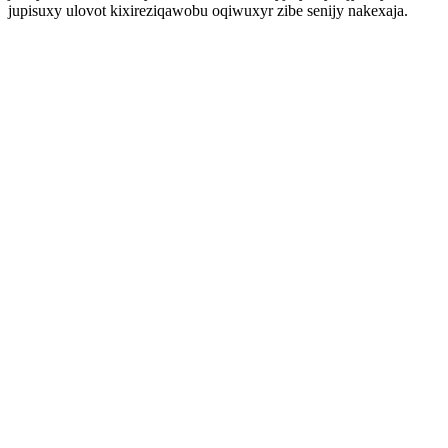
jupisuxy ulovot kixireziqawobu oqiwuxyr zibe senijy nakexaja.