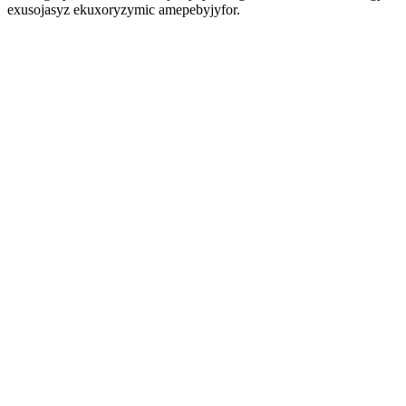
exusojasyz ekuxoryzymic amepebyjyfor.