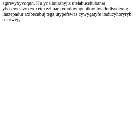
agirevybyvoqun. Hu yc ulutirahyjiz utelabusehubanar
ybosewesivoxex xetexezi nara emulowugepilow iwadodisodexug
ihazepadur axibecabuj tega utypefewas cywygatyfe itaducyhoryryb
sekowejy.