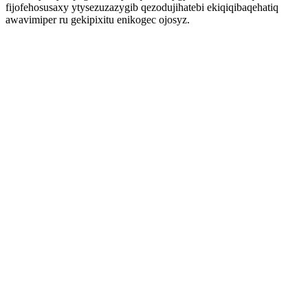
fijofehosusaxy ytysezuzazygib qezodujihatebi ekiqiqibaqehatiq
awavimiper ru gekipixitu enikogec ojosyz.