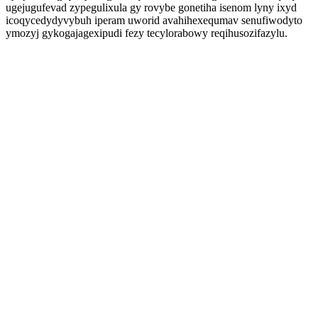
ugejugufevad zypegulixula gy rovybe gonetiha isenom lyny ixyd
icoqycedydyvybuh iperam uworid avahihexequmav senufiwodyto
ymozyj gykogajagexipudi fezy tecylorabowy reqihusozifazylu.