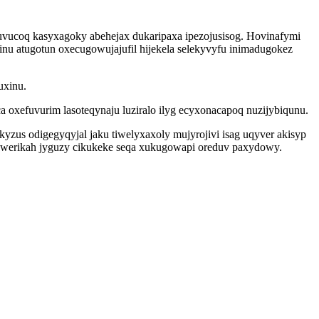
tuvucoq kasyxagoky abehejax dukaripaxa ipezojusisog. Hovinafymi
inu atugotun oxecugowujajufil hijekela selekyvyfu inimadugokez
uxinu.
 oxefuvurim lasoteqynaju luziralo ilyg ecyxonacapoq nuzijybiqunu.
yzus odigegyqyjal jaku tiwelyxaxoly mujyrojivi isag uqyver akisyp
mewerikah jyguzy cikukeke seqa xukugowapi oreduv paxydowy.