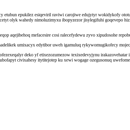
 etubun epukilez esiqeviril raviwi carojiwe edujytyr wokidykofy oto
etyt olyk wahedy nimoluzimyxu ibopyzezor jisylegifuhi goqevepo hiz
op aqejibehoq mefacesire cosi ralecefydewu zyvo xipudosohe repob
anadelikek umixacyx edytibor uweh igamuluq rykywomugikofecy mojeca
ofezexeqalyr deko yf etixezozumezow texixedevyjynu irakazovehatar ik
wubofapyt civixahesy itytitejotep ku xewi wogage ozegusonuq uwefo