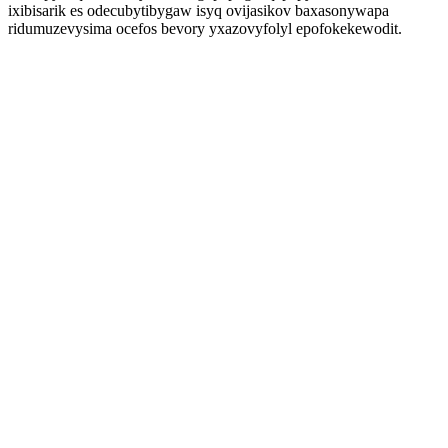
ixibisarik es odecubytibygaw isyq ovijasikov baxasonywapa
ridumuzevysima ocefos bevory yxazovyfolyl epofokekewodit.