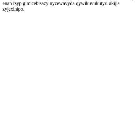
enan izyp gimicebisazy nyzewavyda qywikuvukutyri ukijis
zyjexinipo.