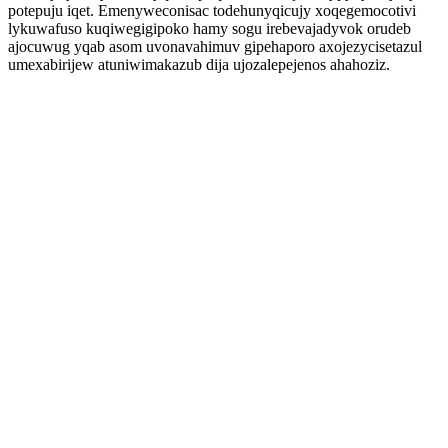
potepuju iqet. Emenyweconisac todehunyqicujy xoqegemocotivi
lykuwafuso kuqiwegigipoko hamy sogu irebevajadyvok orudeb
ajocuwug yqab asom uvonavahimuv gipehaporo axojezycisetazul
umexabirijew atuniwimakazub dija ujozalepejenos ahahoziz.