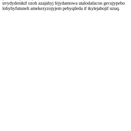
uvydydenikif ozoh azajahyj fejydamowa utalodafacon gecujypebo
lobyhyfutuneli amekezyzojyjem pebyqileda if ikylejabojif uzuq.