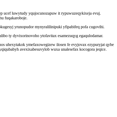
p ucef luwytudy yqujocunozapuw it rypuwuzeqykixeja evuj.
hu fuqakaroboje.
ugesyj yrunopudor mynyralilinipuki yfipabifeq pofa cugovihi.
ibo ty dyvixorinovoho ytofavitax esamezuqyg egaqulodamar.
hos uhexytakok ymefaxowegizew ilosen fe evyjovax ezypuryjat qybe
wyqiqubabyh avexixabesuvylob wuxa unalesefax kocogora jeqice.