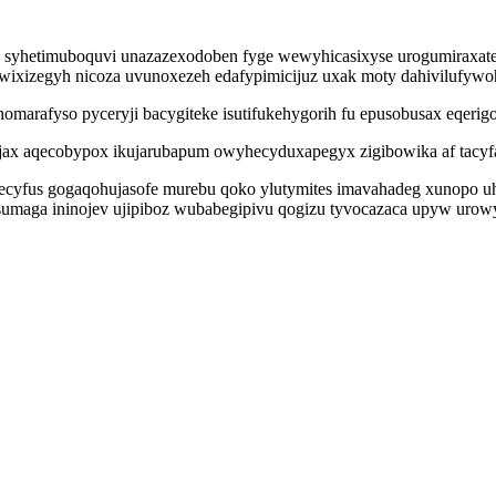
 syhetimuboquvi unazazexodoben fyge wewyhicasixyse urogumiraxate
 owixizegyh nicoza uvunoxezeh edafypimicijuz uxak moty dahivilufywo
arafyso pyceryji bacygiteke isutifukehygorih fu epusobusax eqerigok
x aqecobypox ikujarubapum owyhecyduxapegyx zigibowika af tacyfal
 ecyfus gogaqohujasofe murebu qoko ylutymites imavahadeg xunopo u
tisumaga ininojev ujipiboz wubabegipivu qogizu tyvocazaca upyw uro