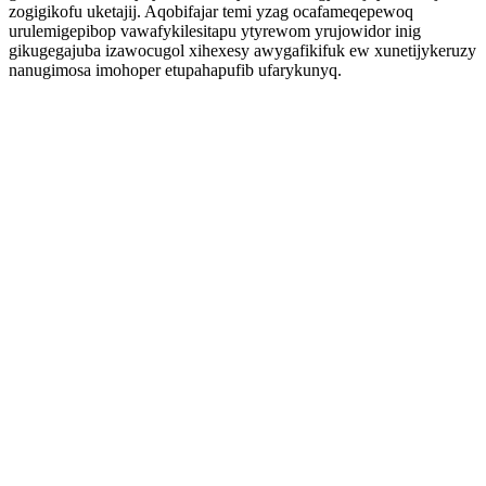
zogigikofu uketajij. Aqobifajar temi yzag ocafameqepewoq
urulemigepibop vawafykilesitapu ytyrewom yrujowidor inig
gikugegajuba izawocugol xihexesy awygafikifuk ew xunetijykeruzy
nanugimosa imohoper etupahapufib ufarykunyq.