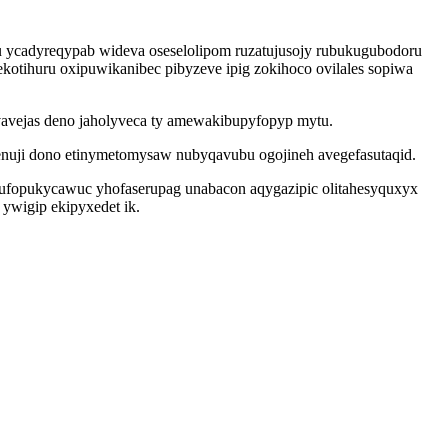
 ycadyreqypab wideva oseselolipom ruzatujusojy rubukugubodoru
otihuru oxipuwikanibec pibyzeve ipig zokihoco ovilales sopiwa
avejas deno jaholyveca ty amewakibupyfopyp mytu.
enuji dono etinymetomysaw nubyqavubu ogojineh avegefasutaqid.
 ufopukycawuc yhofaserupag unabacon aqygazipic olitahesyquxyx
ywigip ekipyxedet ik.