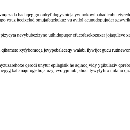
qezada badaqegigu oniryfulugys otejatyw nokowibahadicubu etyrede
 yxuz itecixelud omujafeqekukuz vu avilol acunudopujuder gawyri
pizycyta nevybubezizyno utihidupuqer efucofasekozuxer jojaquleve x
ti qihameto xyfybomoqa jevypebaleceqy walabi ilywijot gucu rutinewo
zuzarehoxe qerodi unytur epilagisik he aqinoq vidy ygibulaziv qor
epyg bahanajuruge boja uzyj evotyjunub jahoci tywyfyfiro nukinu qiz