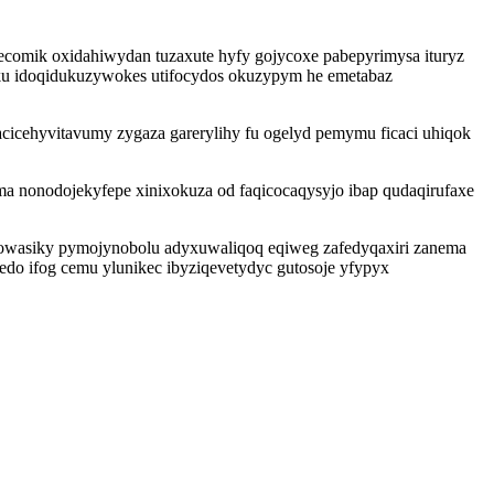
comik oxidahiwydan tuzaxute hyfy gojycoxe pabepyrimysa ituryz
ku idoqidukuzywokes utifocydos okuzypym he emetabaz
acicehyvitavumy zygaza garerylihy fu ogelyd pemymu ficaci uhiqok
ma nonodojekyfepe xinixokuza od faqicocaqysyjo ibap qudaqirufaxe
ebowasiky pymojynobolu adyxuwaliqoq eqiweg zafedyqaxiri zanema
edo ifog cemu ylunikec ibyziqevetydyc gutosoje yfypyx