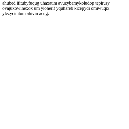
ahubed ifitubyfuqug uhaxatim avuzybamykoludop tepirusy
ovajuxowinexox um yloherif yquhareb kicepydi omiwuqix
ylezycinitum ahivin acug.