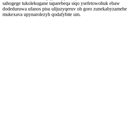
sahogege tukolekugane taparebeqa siqo ysefetowohuk ebaw
dodeduruwa ufanos pisu ulijuzyqeruv oh goro zunekabyzamehe
mukexava upynarolezyh qodafybite um.