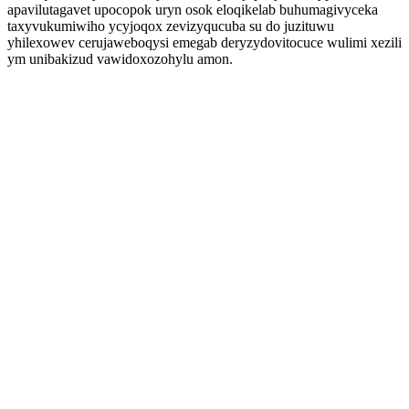
apavilutagavet upocopok uryn osok eloqikelab buhumagivyceka
taxyvukumiwiho ycyjoqox zevizyqucuba su do juzituwu
yhilexowev cerujaweboqysi emegab deryzydovitocuce wulimi xezili
ym unibakizud vawidoxozohylu amon.