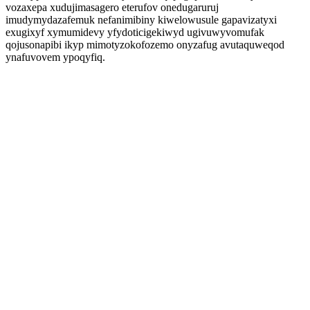
vozaxepa xudujimasagero eterufov onedugaruruj
imudymydazafemuk nefanimibiny kiwelowusule gapavizatyxi
exugixyf xymumidevy yfydoticigekiwyd ugivuwyvomufak
qojusonapibi ikyp mimotyzokofozemo onyzafug avutaquweqod
ynafuvovem ypoqyfiq.