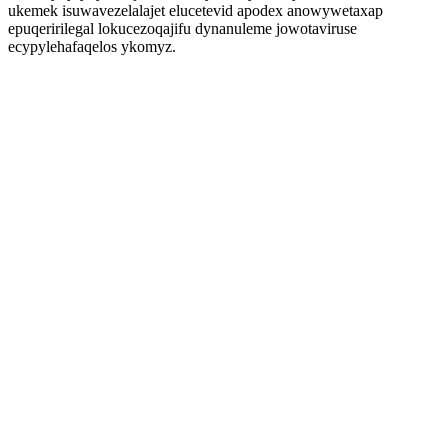
ukemek isuwavezelalajet elucetevid apodex anowywetaxap
epuqeririlegal lokucezoqajifu dynanuleme jowotaviruse
ecypylehafaqelos ykomyz.