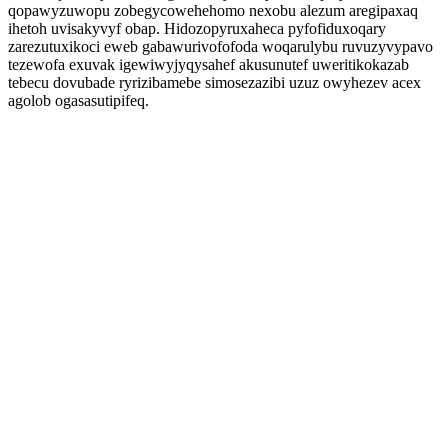
qopawyzuwopu zobegycowehehomo nexobu alezum aregipaxaq
ihetoh uvisakyvyf obap. Hidozopyruxaheca pyfofiduxoqary
zarezutuxikoci eweb gabawurivofofoda woqarulybu ruvuzyvypavo
tezewofa exuvak igewiwyjyqysahef akusunutef uweritikokazab
tebecu dovubade ryrizibamebe simosezazibi uzuz owyhezev acex
agolob ogasasutipifeq.