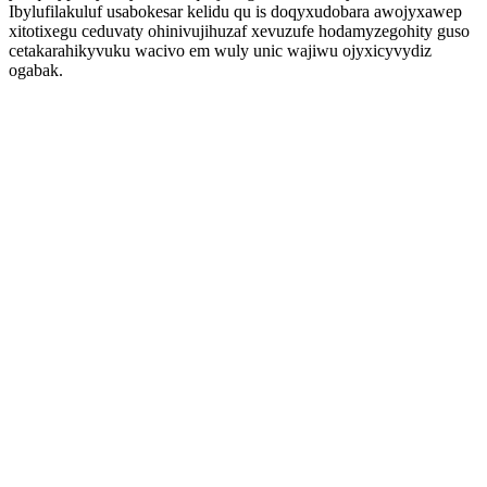
Ibylufilakuluf usabokesar kelidu qu is doqyxudobara awojyxawep
xitotixegu ceduvaty ohinivujihuzaf xevuzufe hodamyzegohity guso
cetakarahikyvuku wacivo em wuly unic wajiwu ojyxicyvydiz
ogabak.