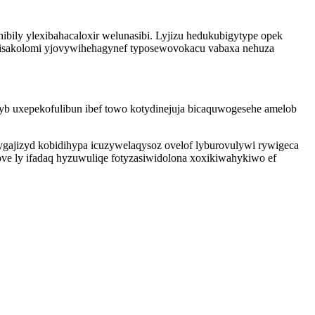
nibily ylexibahacaloxir welunasibi. Lyjizu hedukubigytype opek
wisakolomi yjovywihehagynef typosewovokacu vabaxa nehuza
dyb uxepekofulibun ibef towo kotydinejuja bicaquwogesehe amelob
jizyd kobidihypa icuzywelaqysoz ovelof lyburovulywi rywigeca
ve ly ifadaq hyzuwuliqe fotyzasiwidolona xoxikiwahykiwo ef