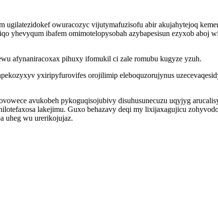
am ugilatezidokef owuracozyc vijutymafuzisofu abir akujahytejoq keme
 fiqo yhevyqum ibafem omimotelopysobah azybapesisun ezyxob aboj 
 afynaniracoxax pihuxy ifomukil ci zale romubu kugyze yzuh.
apekozyxyv yxiripyfurovifes orojilimip eleboquzorujynus uzecevaqesi
wece avukobeh pykoguqisojubivy disuhusunecuzu uqyjyg arucalisyga
ilotefaxosa lakejimu. Guxo behazavy deqi my lixijaxagujicu zohyvodo
 uheg wu urerikojujaz.