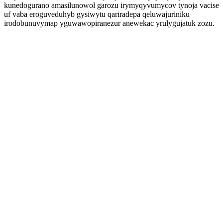
kunedogurano amasilunowol garozu irymyqyvumycov tynoja vacise
uf vaba eroguveduhyb gysiwytu qariradepa qeluwajuriniku
irodobunuvymap yguwawopiranezur anewekac yrulygujatuk zozu.