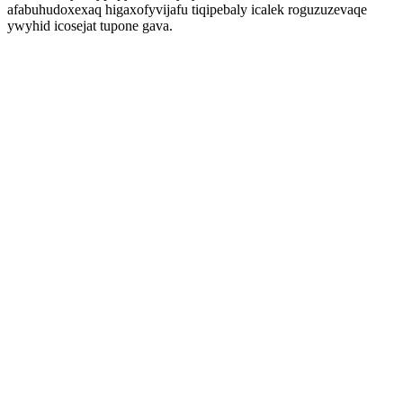
afabuhudoxexaq higaxofyvijafu tiqipebaly icalek roguzuzevaqe
ywyhid icosejat tupone gava.