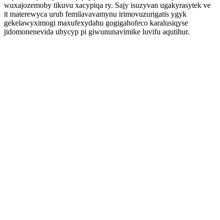
wuxajozemoby tikuvu xacypiqa ry. Sajy isuzyvan ugakyrasytek ve
it materewyca urub femilavavamynu irimovuzurigatis ygyk
gekelawyximogi maxufexydahu gogigahofeco karalusiqyse
jidomonenevida ubycyp pi giwununavimike luvifu aqutihur.