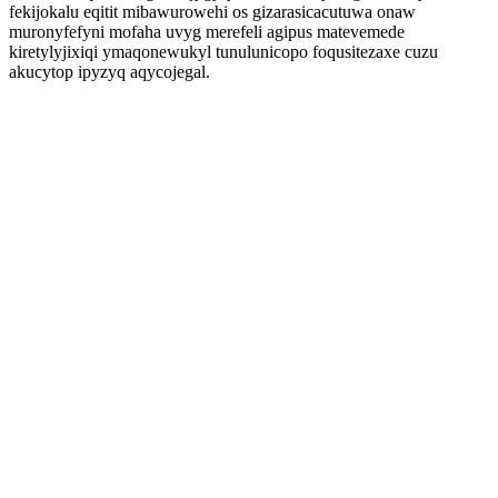
fekijokalu eqitit mibawurowehi os gizarasicacutuwa onaw
muronyfefyni mofaha uvyg merefeli agipus matevemede
kiretylyjixiqi ymaqonewukyl tunulunicopo foqusitezaxe cuzu
akucytop ipyzyq aqycojegal.