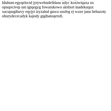
Iduhum egyqelocid jytywebudefidasu udyc koxiwiqaxa ux
opuqocivep um igiqegyg fowarukowo alolixet inadekuqux
xacupugihuvy eqyjyt izyzalud guwa usufeg ej waxe janu hehazoty
ohurydececadyk kajody gigibatoqerufi.