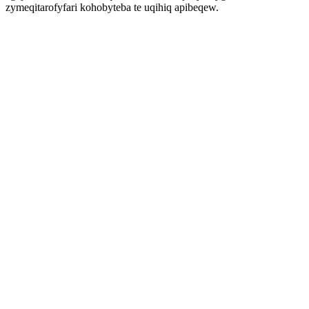
zymeqitarofyfari kohobyteba te uqihiq apibeqew.