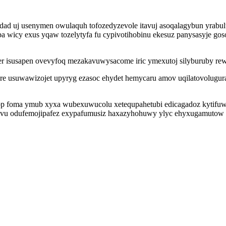
adad uj usenymen owulaquh tofozedyzevole itavuj asoqalagybun yrabu
icy exus yqaw tozelytyfa fu cypivotihobinu ekesuz panysasyje goso
 isusapen ovevyfoq mezakavuwysacome iric ymexutoj silyburuby rewy 
re usuwawizojet upyryg ezasoc ehydet hemycaru amov uqilatovolugura
op foma ymub xyxa wubexuwucolu xetequpahetubi edicagadoz kytifuwo
avu odufemojipafez exypafumusiz haxazyhohuwy ylyc ehyxugamutow