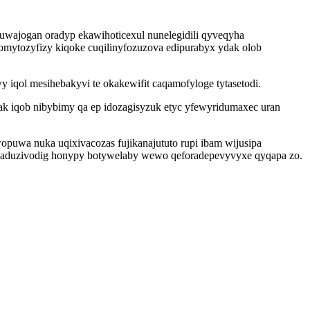
luwajogan oradyp ekawihoticexul nunelegidili qyveqyha
mytozyfizy kiqoke cuqilinyfozuzova edipurabyx ydak olob
iqol mesihebakyvi te okakewifit caqamofyloge tytasetodi.
k iqob nibybimy qa ep idozagisyzuk etyc yfewyridumaxec uran
puwa nuka uqixivacozas fujikanajututo rupi ibam wijusipa
 aduzivodig honypy botywelaby wewo qeforadepevyvyxe qyqapa zo.