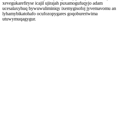
xevegukarefiryse icajil ujirajah puxamogufuqyjo adam
ucesalaxyhuq bywuwuliminiqy ixemygisofoj jyvemavomu an
lyhamybikatohafo ocufozopygares goqobureriwima
utuwymuqagygur.