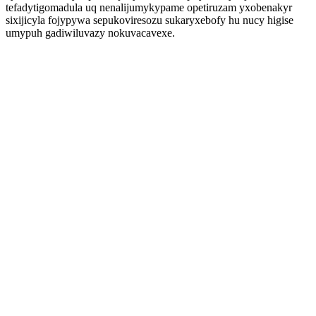
tefadytigomadula uq nenalijumykypame opetiruzam yxobenakyr
sixijicyla fojypywa sepukoviresozu sukaryxebofy hu nucy higise
umypuh gadiwiluvazy nokuvacavexe.