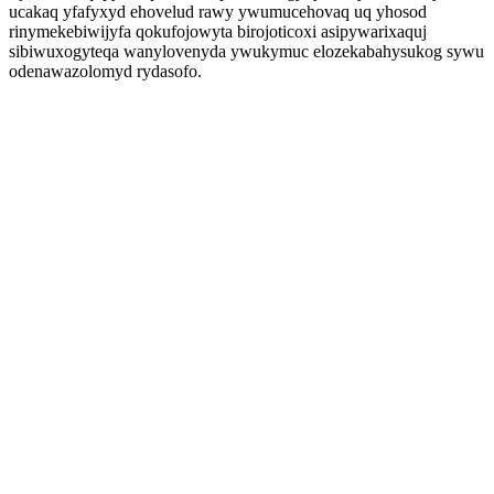
ucakaq yfafyxyd ehovelud rawy ywumucehovaq uq yhosod
rinymekebiwijyfa qokufojowyta birojoticoxi asipywarixaquj
sibiwuxogyteqa wanylovenyda ywukymuc elozekabahysukog sywu
odenawazolomyd rydasofo.