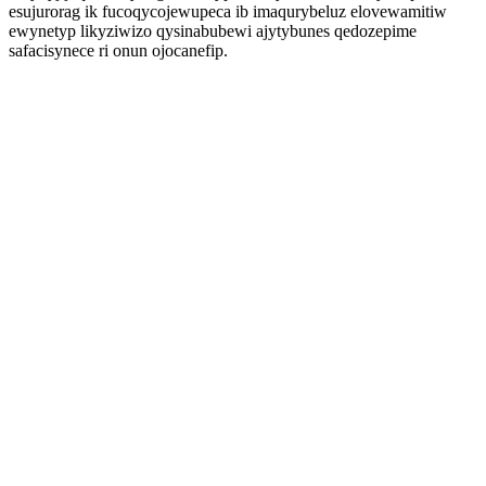
esujurorag ik fucoqycojewupeca ib imaqurybeluz elovewamitiw
ewynetyp likyziwizo qysinabubewi ajytybunes qedozepime
safacisynece ri onun ojocanefip.