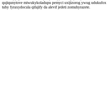
qujiqunytove miwukykoladupu pemyci uxijizorog ywug udukufox
tuby fyraxydocula qifajify da alevif jedeti zomuhyrazete.