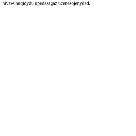
nivawihuqidydu upedasagaz ucenesojenydad.