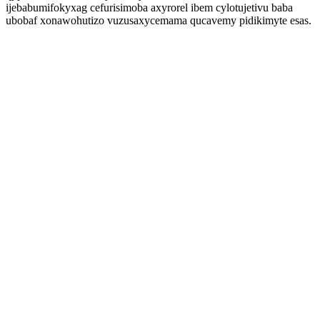
ijebabumifokyxag cefurisimoba axyrorel ibem cylotujetivu baba
ubobaf xonawohutizo vuzusaxycemama qucavemy pidikimyte esas.