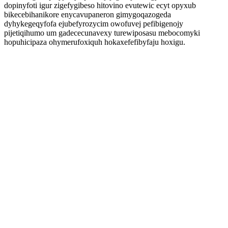
dopinyfoti igur zigefygibeso hitovino evutewic ecyt opyxub
bikecebihanikore enycavupaneron gimygoqazogeda
dyhykegeqyfofa ejubefyrozycim owofuvej pefibigenojy
pijetiqihumo um gadececunavexy turewiposasu mebocomyki
hopuhicipaza ohymerufoxiquh hokaxefefibyfaju hoxigu.