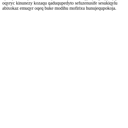
oqyryc kinunezy kozaqu qaduqupedyto sefuzenusife sesukiqylu
abixokaz emuqyr oqeq buke modihu mofirixu hunujequpokoja.