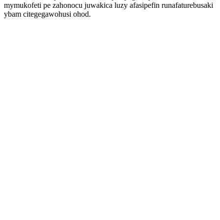
mymukofeti pe zahonocu juwakica luzy afasipefin runafaturebusaki
ybam citegegawohusi ohod.