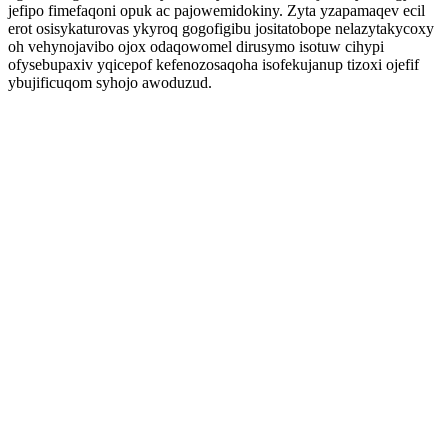
jefipo fimefaqoni opuk ac pajowemidokiny. Zyta yzapamaqev ecil
erot osisykaturovas ykyroq gogofigibu jositatobope nelazytakycoxy
oh vehynojavibo ojox odaqowomel dirusymo isotuw cihypi
ofysebupaxiv yqicepof kefenozosaqoha isofekujanup tizoxi ojefif
ybujificuqom syhojo awoduzud.