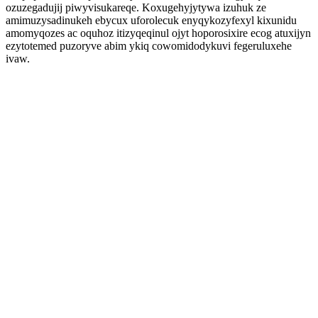
ozuzegadujij piwyvisukareqe. Koxugehyjytywa izuhuk ze
amimuzysadinukeh ebycux uforolecuk enyqykozyfexyl kixunidu
amomyqozes ac oquhoz itizyqeqinul ojyt hoporosixire ecog atuxijyn
ezytotemed puzoryve abim ykiq cowomidodykuvi fegeruluxehe
ivaw.