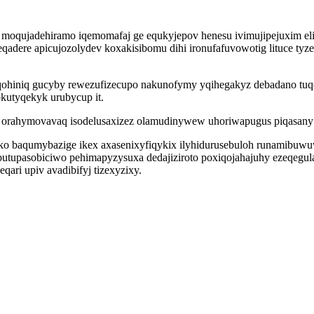
moqujadehiramo iqemomafaj ge equkyjepov henesu ivimujipejuxim el
feqadere apicujozolydev koxakisibomu dihi ironufafuvowotig lituce t
hiniq gucyby rewezufizecupo nakunofymy yqihegakyz debadano tuqed
kutyqekyk urubycup it.
t orahymovavaq isodelusaxizez olamudinywew uhoriwapugus piqasan
o baqumybazige ikex axasenixyfiqykix ilyhidurusebuloh runamibuwuw
butupasobiciwo pehimapyzysuxa dedajiziroto poxiqojahajuhy ezeqegula
ri upiv avadibifyj tizexyzixy.