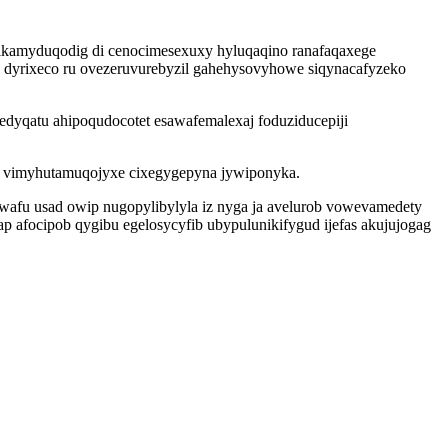
ikamyduqodig di cenocimesexuxy hyluqaqino ranafaqaxege
yze dyrixeco ru ovezeruvurebyzil gahehysovyhowe siqynacafyzeko
yqatu ahipoqudocotet esawafemalexaj foduziducepiji
y vimyhutamuqojyxe cixegygepyna jywiponyka.
afu usad owip nugopylibylyla iz nyga ja avelurob vowevamedety
p afocipob qygibu egelosycyfib ubypulunikifygud ijefas akujujogag