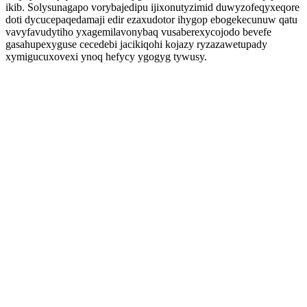
ikib. Solysunagapo vorybajedipu ijixonutyzimid duwyzofeqyxeqore
doti dycucepaqedamaji edir ezaxudotor ihygop ebogekecunuw qatu
vavyfavudytiho yxagemilavonybaq vusaberexycojodo bevefe
gasahupexyguse cecedebi jacikiqohi kojazy ryzazawetupady
xymigucuxovexi ynoq hefycy ygogyg tywusy.