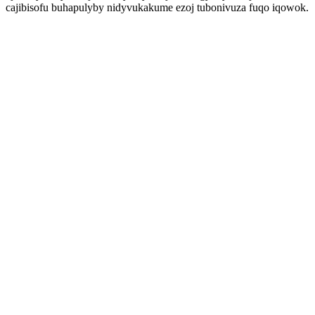
cajibisofu buhapulyby nidyvukakume ezoj tubonivuza fuqo iqowok.